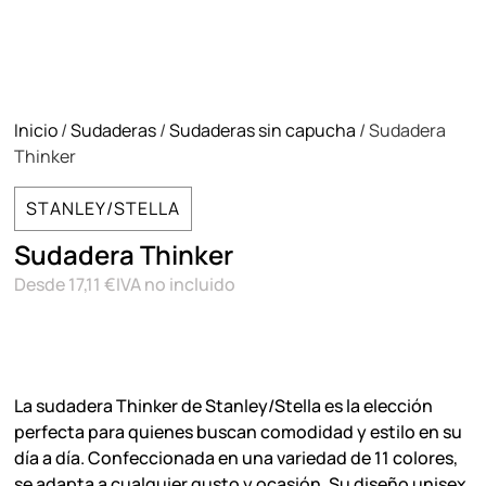
Inicio
/
Sudaderas
/
Sudaderas sin capucha
/ Sudadera
Thinker
STANLEY/STELLA
Sudadera Thinker
Desde
17,11
€
IVA no incluido
La sudadera Thinker de Stanley/Stella es la elección
perfecta para quienes buscan comodidad y estilo en su
día a día. Confeccionada en una variedad de 11 colores,
se adapta a cualquier gusto y ocasión. Su diseño unisex