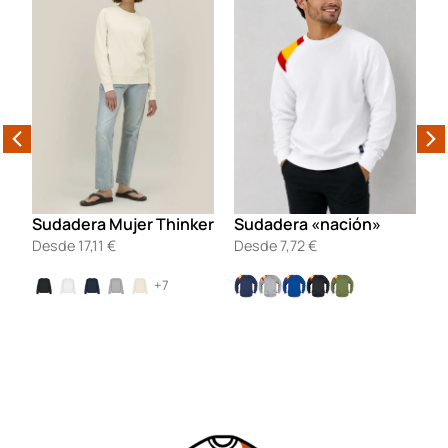
0
Sudadera Mujer Thinker
Sudadera «nación»
S
Desde
17,11
€
Desde
7,72
€
D
+7