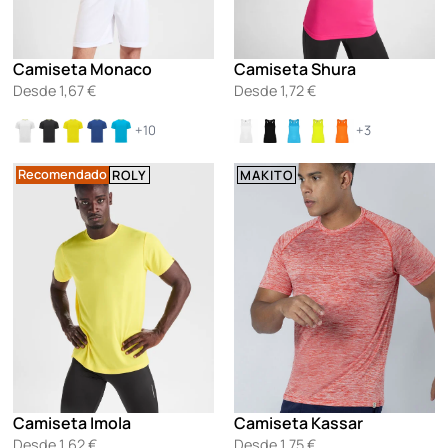
Camiseta Monaco
Camiseta Shura
Desde
1,67
€
Desde
1,72
€
+10
+3
Recomendado
ROLY
MAKITO
Camiseta Imola
Camiseta Kassar
Desde
1,62
€
Desde
1,75
€