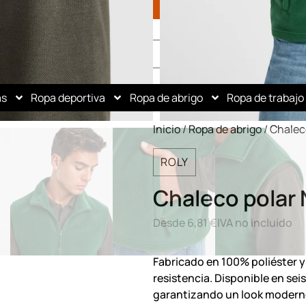
as
Ropa deportiva
Ropa de abrigo
Ropa de trabajo
Inicio
/
Ropa de abrigo
/
Chalec
ROLY
Chaleco polar 
Desde
6,81
€
IVA no incluido
Fabricado en 100% poliéster y
resistencia. Disponible en sei
garantizando un look moderno 