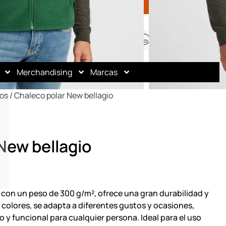
Mi cuenta
Regístrate
¿Dudas? Llámanos
0,00 €
(+34) 960 70 66 19
Merchandising
Marcas
os
/ Chaleco polar New bellagio
New bellagio
 con un peso de 300 g/m², ofrece una gran durabilidad y
s colores, se adapta a diferentes gustos y ocasiones,
y funcional para cualquier persona. Ideal para el uso