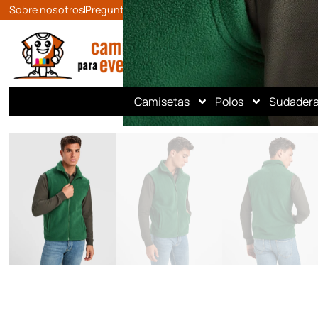
Sobre nosotros
Preguntas frecuentes
Contacto
Camisetas
Polos
Sudader