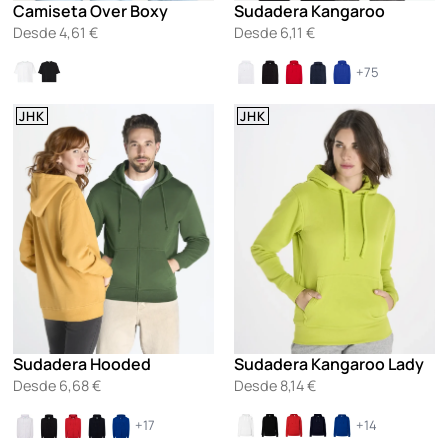
Camiseta Over Boxy
Sudadera Kangaroo
Desde
4,61
€
Desde
6,11
€
+75
JHK
JHK
Sudadera Hooded
Sudadera Kangaroo Lady
Desde
6,68
€
Desde
8,14
€
+17
+14