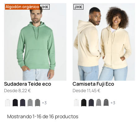
Algodón orgánico
JHK
JHK
Sudadera Teide eco
Camiseta Fuji Eco
Desde
8,22
€
Desde
11,45
€
+3
+3
Mostrando 1-16 de 16 productos