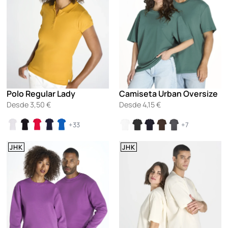
Polo Regular Lady
Camiseta Urban Oversize
Desde
3,50
€
Desde
4,15
€
+33
+7
JHK
JHK