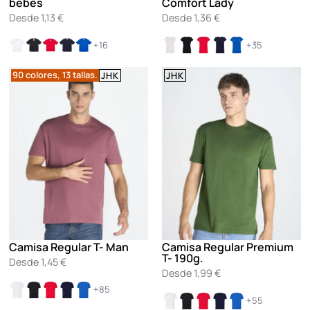
bebés
Comfort Lady
Desde
1,13
€
Desde
1,36
€
+16
+35
90 colores, 13 tallas.
JHK
JHK
Camisa Regular T- Man
Camisa Regular Premium
T- 190g.
Desde
1,45
€
Desde
1,99
€
+85
+55