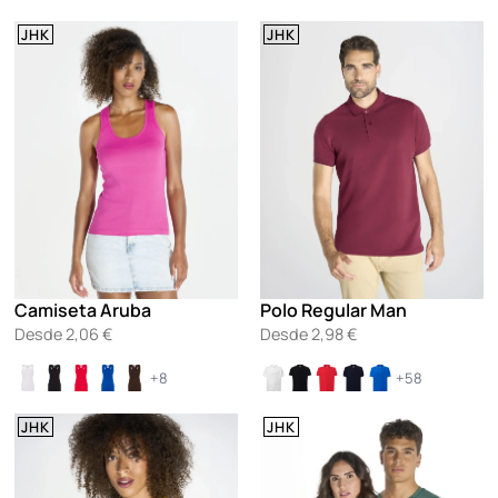
JHK
JHK
Camiseta Aruba
Polo Regular Man
Desde
2,06
€
Desde
2,98
€
+8
+58
JHK
JHK