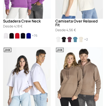
Sudadera Crew Neck
Camiseta Over Relaxed
Fit
Desde
4,18
€
Desde
4,56
€
+76
+2
JHK
JHK