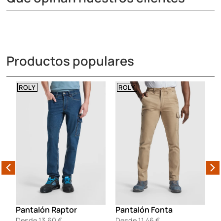
Productos populares
ROLY
ROLY
Pantalón Raptor
Pantalón Fonta
P
Desde
13,60
€
Desde
11,46
€
D