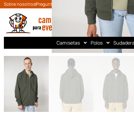
Sobre nosotros
Preguntas frecuentes
Contacto
Camisetas
Polos
Sudader