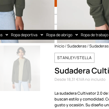
as
Ropa deportiva
Ropa de abrigo
Ropa de trabajo
Inicio
/
Sudaderas
/
Sudaderas
STANLEY/STELLA
Sudadera Culti
Desde
18,31
€
IVA no incluido
La sudadera Cultivator 2.0 de 
buscan estilo y comodidad. Co
gusto y ocasión. Su diseño un