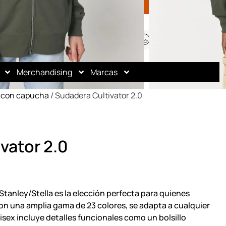
Mi cuenta
Regístrate
¿Dudas? Llámanos
0,00 €
(+34) 960 70 66 19
Merchandising
Marcas
 con capucha
/ Sudadera Cultivator 2.0
vator 2.0
Stanley/Stella es la elección perfecta para quienes
n una amplia gama de 23 colores, se adapta a cualquier
isex incluye detalles funcionales como un bolsillo