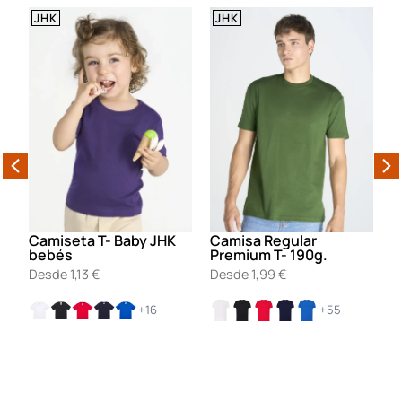
JHK
STANLEY/STELLA
Camisa Regular
Camiseta Mujer
C
Premium T- 190g.
Expresser 2.0
D
Desde
1,99
€
Desde
4,41
€
+55
+18